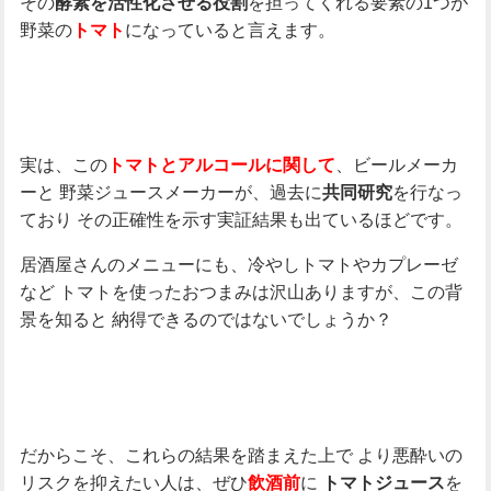
その
を担ってくれる要素の1つが
酵素を活性化させる役割
野菜の
になっていると言えます。
トマト
実は、この
、ビールメーカ
トマトとアルコールに関して
ーと
野菜ジュースメーカーが、過去に
を行なっ
共同研究
ており
その正確性を示す実証結果も出ているほどです。
居酒屋さんのメニューにも、冷やしトマトやカプレーゼ
など
トマトを使ったおつまみは沢山ありますが、この背
景を知ると
納得できるのではないでしょうか？
だからこそ、これらの結果を踏まえた上で
より悪酔いの
リスクを抑えたい人は、ぜひ
に
を
飲酒前
トマトジュース