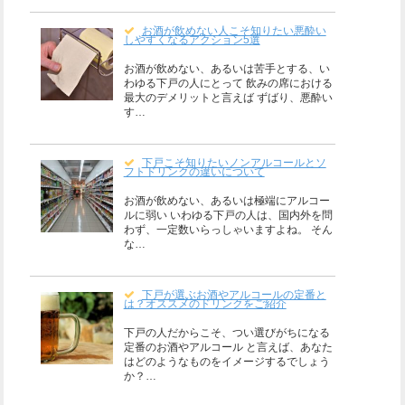
お酒が飲めない人こそ知りたい悪酔い
しやすくなるアクション5選
お酒が飲めない、あるいは苦手とする、い
わゆる下戸の人にとって 飲みの席における
最大のデメリットと言えば ずばり、悪酔い
す…
下戸こそ知りたいノンアルコールとソ
フトドリンクの違いについて
お酒が飲めない、あるいは極端にアルコー
ルに弱い いわゆる下戸の人は、国内外を問
わず、一定数いらっしゃいますよね。 そん
な…
下戸が選ぶお酒やアルコールの定番と
は？オススメのドリンクをご紹介
下戸の人だからこそ、つい選びがちになる
定番のお酒やアルコール と言えば、あなた
はどのようなものをイメージするでしょう
か？…