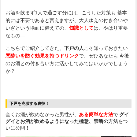
お酒を飲まず1人で過ごす分には、こうした対策も
基本
的には不要であると言えますが、大人ゆえの付き合いや
いざという場面に備えての、
は、やはり重要
知識として
なもの―
こちらでご紹介してきた、
こそ知っておきたい
下戸の人
で、ぜひあなたも
今後
悪酔いを防ぐ効果を持つドリンク
のお酒との付き合い方に活かしてみてはいかがでしょう
か？
.
下戸を克服する裏技！
全くお酒が飲めなかった男性が、
ある簡単な方法
で
グイ
グイとお酒が飲めるようになった極意、禁断の方法
をつ
いに公開！