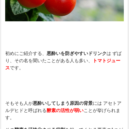
初めにご紹介する、
は
ずば
悪酔いを防ぎやすいドリンク
り、その名を聞いたことがある人も多い、
トマトジュー
です。
ス
そもそも人が
には
アセトア
悪酔いしてしまう原因の背景
ルデヒドと呼ばれる
ことが挙げられま
酵素の活性が弱い
す。