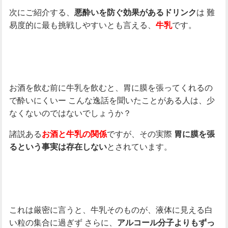
次にご紹介する、
は
難
悪酔いを防ぐ効果があるドリンク
易度的に最も挑戦しやすいとも言える、
です。
牛乳
お酒を飲む前に牛乳を飲むと、胃に膜を張ってくれるの
で酔いにくいー
こんな逸話を聞いたことがある人は、少
なくないのではないでしょうか？
諸説ある
ですが、その実際
お酒と牛乳の関係
胃に膜を張
とされています。
るという事実は存在しない
これは厳密に言うと、牛乳そのものが、液体に見える白
い粒の集合に過ぎず
さらに、
アルコール分子よりもずっ