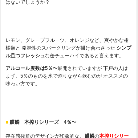
はないでしょうか？
レモン、グレープフルーツ、オレンジなど、爽やかな柑
橘類と
発泡性のスパークリングが掛け合わさった
シンプ
な缶チューハイであると言えます。
ル且つフレッシュ
展開されていますが
下戸の人は
アルコール度数は5％〜
まず、5％のものを氷で割りながら飲むのが
オススメの
味わい方です。
麒麟 本搾りシリーズ 4％〜
存在感抜群のデザインが印象的な、
の
麒麟
本搾りシリー