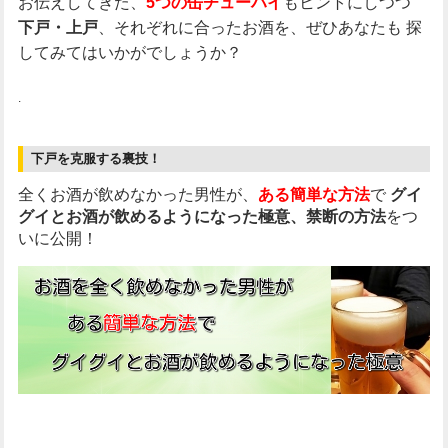
お伝えしてきた、
もヒントにしつつ
5つの缶チューハイ
、それぞれに合ったお酒を、ぜひあなたも
探
下戸・上戸
してみてはいかがでしょうか？
.
下戸を克服する裏技！
全くお酒が飲めなかった男性が、
ある簡単な方法
で
グイ
グイとお酒が飲めるようになった極意、禁断の方法
をつ
いに公開！