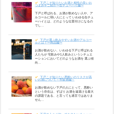
下戸こそ知りたいお酒と相性の良いお
つまみをご紹介〜缶チューハイ編〜
下戸と呼ばれる、お酒が飲めない人や、ア
ルコールに弱い人にとって いわゆる缶チュ
ーハイとは、どのような位置付けになるの
でし…
下戸が選ぶ飲みやすいお酒やアルコー
ルとは？〜商品編〜
お酒が飲めない、いわゆる下戸と呼ばれる
人たちが 宅飲みや1人飲みというシチュエ
ーションにおいてどのようなお酒を 選ぶ傾
向…
下戸こそ知りたい悪酔いのリスクが高
いお酒について～市販酒編～
お酒が飲めない下戸の人にとって、悪酔い
という存在は、ずばり お酒を遠退ける最大
の課題である、と言っても過言ではありま
せん…