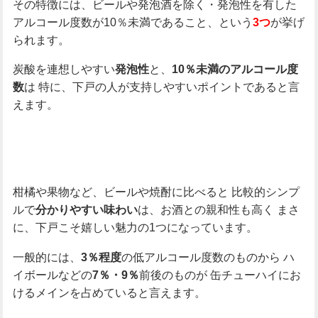
その特徴には、ビールや発泡酒を除く・発泡性を有した
アルコール度数が10％未満であること、という
が挙げ
3つ
られます。
炭酸を連想しやすい
と、
発泡性
10％未満のアルコール度
は
特に、下戸の人が支持しやすいポイントであると言
数
えます。
柑橘や果物など、ビールや焼酎に比べると
比較的シンプ
ルで
は、お酒との親和性も高く
まさ
分かりやすい味わい
に、下戸こそ嬉しい魅力の1つになっています。
一般的には、
の低アルコール度数のものから
ハ
3％程度
イボールなどの
前後のものが
缶チューハイにお
7％・9％
けるメインを占めていると言えます。