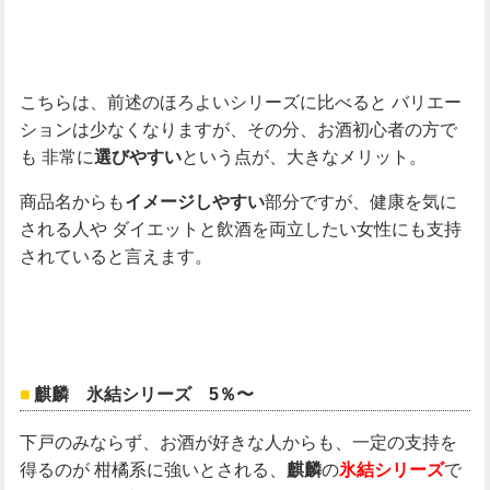
こちらは、前述のほろよいシリーズに比べると
バリエー
ションは少なくなりますが、その分、お酒初心者の方で
も
非常に
という点が、大きなメリット。
選びやすい
商品名からも
部分ですが、健康を気に
イメージしやすい
される人や
ダイエットと飲酒を両立したい女性にも支持
されていると言えます。
麒麟 氷結シリーズ 5％〜
下戸のみならず、お酒が好きな人からも、一定の支持を
得るのが
柑橘系に強いとされる、
の
で
麒麟
氷結シリーズ