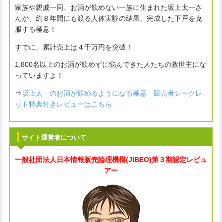
家族や親戚一同、お酒が飲めない一族に生まれた坂上太一さ
んが、約８年間にも渡る人体実験の結果、完成した下戸を克
服する極意！
すでに、累計売上は４千万円を突破！
1,800名以上のお酒が飲めずに悩んできた人たちの救世主にな
っていますよ！
⇒
坂上太一のお酒が飲めるようになる極意 販売者シークレ
ット特典付きレビューはこちら
サイト運営者について
一般社団法人
日本情報販売論理機構(JIBEO)
第３期認定レビュ
アー