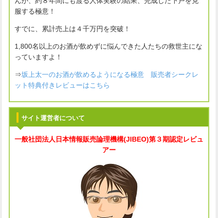
んが、約８年間にも渡る人体実験の結果、完成した下戸を克
服する極意！
すでに、累計売上は４千万円を突破！
1,800名以上のお酒が飲めずに悩んできた人たちの救世主にな
っていますよ！
⇒
坂上太一のお酒が飲めるようになる極意 販売者シークレ
ット特典付きレビューはこちら
サイト運営者について
一般社団法人
日本情報販売論理機構(JIBEO)
第３期認定レビュ
アー