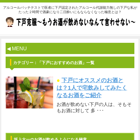
アルコールパッチテストで医者に下戸認定されたアルコール代謝能力無しの下戸な私が
たった２時間で酒豪になり二日酔いにもならなくなった極意とは？
◀ MENU
カテゴリー：「下戸におすすめのお酒」一覧
●
下戸にオススメのお酒と
は？1人で宅飲みしてみたく
なるお酒をご紹介
お酒が飲めない下戸の人は、そもそ
もお酒に対して 多 ･･･
坂上太一のお酒が飲めるようになる極意